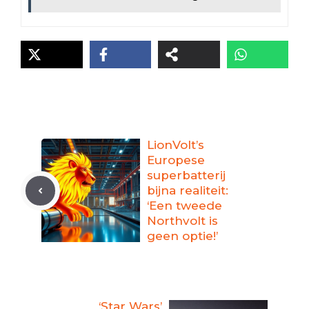
LionVolt’s
Europese
superbatterij
bijna realiteit:
‘Een tweede
Northvolt is
geen optie!’
‘Star Wars’