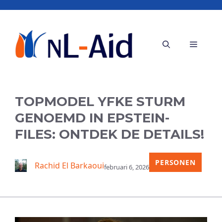
Ga
naar
de
Menu
inhoud
TOPMODEL YFKE STURM
GENOEMD IN EPSTEIN-
FILES: ONTDEK DE DETAILS!
PERSONEN
Rachid El Barkaoui
februari 6, 2026