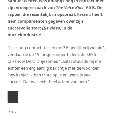
Samuel Welten was onlangs nog in contact met
zijn vroegere coach van
The Voice Kids
, Ali B. De
rapper, die recentelijk in opspraak kwam, heeft
hem complimenten gegeven over zijn
succesvolle start
(zie video)
in de
muziekindustrie.
“Is er nog contact tussen ons? Eigenlijk vrij weinig”,
verklaarde de 19-jarige zanger tijdens de SBS6-
talkshow De Oranjezomer. “Laatst stuurde hij me
echter een erg aardig berichtje met de woorden:
‘hey kanjer, ik ben trots op je en wens je veel
succes’. Dat was echt heel attent van hem.”
2:35