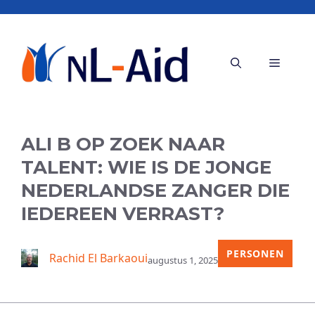
Ga
naar
de
Menu
inhoud
ALI B OP ZOEK NAAR
TALENT: WIE IS DE JONGE
NEDERLANDSE ZANGER DIE
IEDEREEN VERRAST?
PERSONEN
Rachid El Barkaoui
augustus 1, 2025