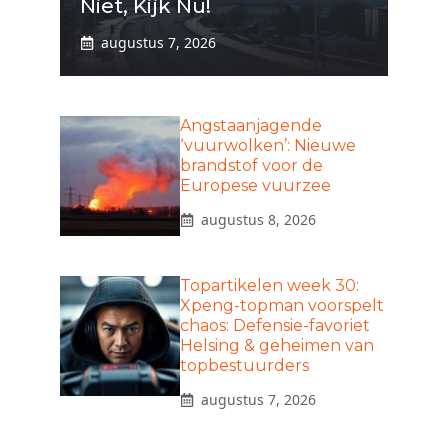
Niet, Kijk Nu!
augustus 7, 2026
Angstaanjagende
‘vuurwolken’: Nieuwe
brandstof voor de
Europese vuurzee
augustus 8, 2026
Topartikelen week 30:
Xpeng-topman voorspelt
chaos: Defensie-favoriet
Helsing & geheimen van
topbestuurders
augustus 7, 2026