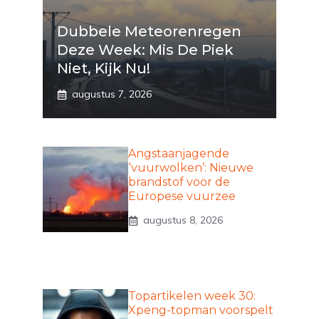
Dubbele Meteorenregen
Deze Week: Mis De Piek
Niet, Kijk Nu!
augustus 7, 2026
Angstaanjagende
‘vuurwolken’: Nieuwe
brandstof voor de
Europese vuurzee
augustus 8, 2026
Topartikelen week 30:
Xpeng-topman voorspelt