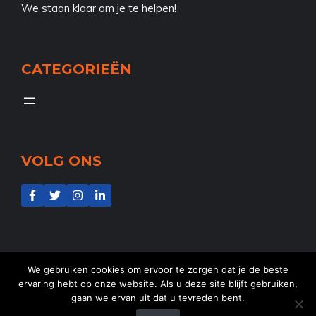
We staan klaar om je te helpen!
CATEGORIEËN
VOLG ONS
We gebruiken cookies om ervoor te zorgen dat je de beste
ervaring hebt op onze website. Als u deze site blijft gebruiken,
gaan we ervan uit dat u tevreden bent.
@2025
NL-Aid
- Alle rechten voorbehouden