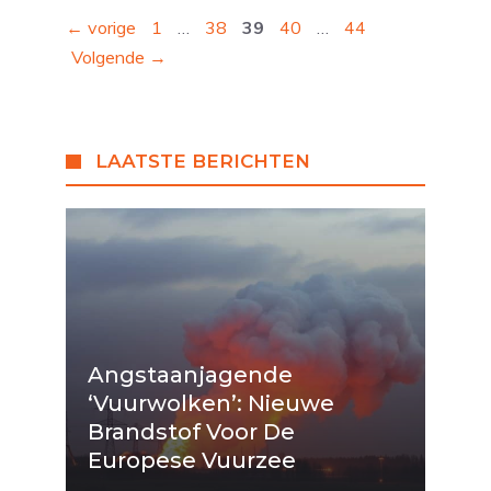
Pagina
Pagina
Pagina
Pagina
Pagina
←
vorige
1
…
38
39
40
…
44
Volgende
→
LAATSTE BERICHTEN
Angstaanjagende
‘vuurwolken’: Nieuwe
Brandstof Voor De
Europese Vuurzee