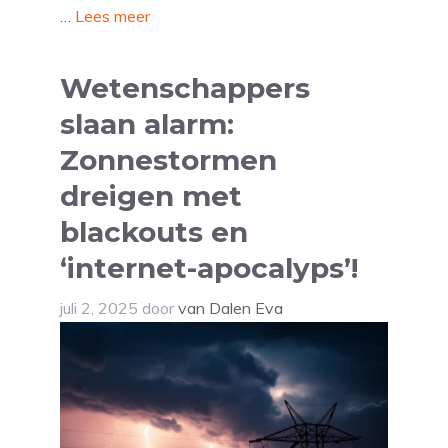
…
Lees meer
Wetenschappers
slaan alarm:
Zonnestormen
dreigen met
blackouts en
‘internet-apocalyps’!
juli 2, 2025
door
van Dalen Eva