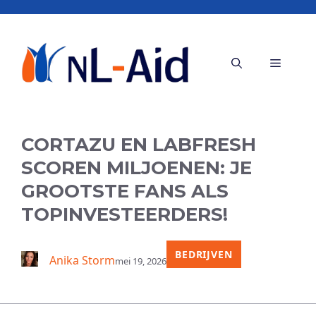
Ga
naar
de
Menu
inhoud
CORTAZU EN LABFRESH
SCOREN MILJOENEN: JE
GROOTSTE FANS ALS
TOPINVESTEERDERS!
BEDRIJVEN
Anika Storm
mei 19, 2026