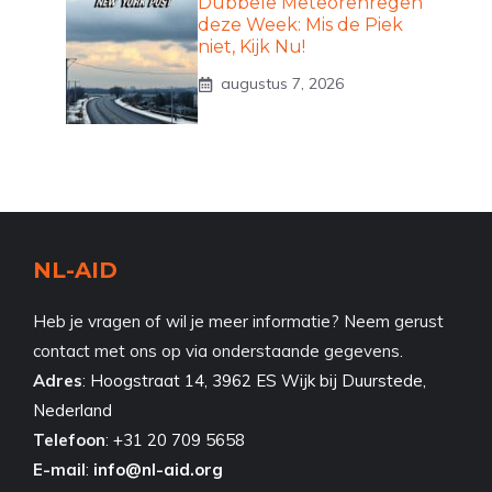
Dubbele Meteorenregen
deze Week: Mis de Piek
niet, Kijk Nu!
augustus 7, 2026
NL-AID
Heb je vragen of wil je meer informatie? Neem gerust
contact met ons op via onderstaande gegevens.
Adres
:
Hoogstraat 14, 3962 ES Wijk bij Duurstede,
Nederland
Telefoon
:
+31 20 709 5658
E-mail
:
info@nl-aid.org