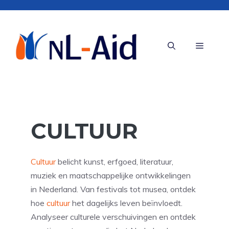
Ga
naar
de
Menu
inhoud
CULTUUR
Cultuur
belicht kunst, erfgoed, literatuur,
muziek en maatschappelijke ontwikkelingen
in Nederland. Van festivals tot musea, ontdek
hoe
cultuur
het dagelijks leven beïnvloedt.
Analyseer culturele verschuivingen en ontdek