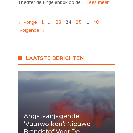
Theater de Engelenbak op de …
Lees meer
Pagina
Pagina
Pagina
Pagina
Pagina
←
vorige
1
…
23
24
25
…
40
Volgende
→
LAATSTE BERICHTEN
Angstaanjagende
‘vuurwolken’: Nieuwe
Brandstof Voor De