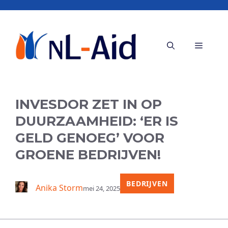
Ga
naar
de
Menu
inhoud
INVESDOR ZET IN OP
DUURZAAMHEID: ‘ER IS
GELD GENOEG’ VOOR
GROENE BEDRIJVEN!
BEDRIJVEN
Anika Storm
mei 24, 2025