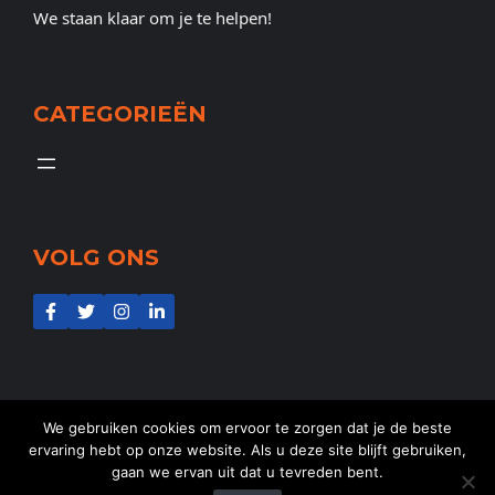
We staan klaar om je te helpen!
CATEGORIEËN
VOLG ONS
We gebruiken cookies om ervoor te zorgen dat je de beste
ervaring hebt op onze website. Als u deze site blijft gebruiken,
gaan we ervan uit dat u tevreden bent.
@2025
NL-Aid
- Alle rechten voorbehouden