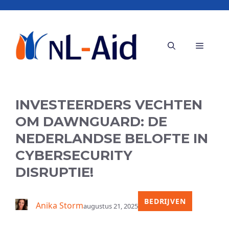
Ga
naar
de
Menu
inhoud
INVESTEERDERS VECHTEN
OM DAWNGUARD: DE
NEDERLANDSE BELOFTE IN
CYBERSECURITY
DISRUPTIE!
BEDRIJVEN
Anika Storm
augustus 21, 2025