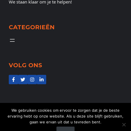
We staan klaar om je te helpen!
CATEGORIEËN
VOLG ONS
We gebruiken cookies om ervoor te zorgen dat je de beste
ervaring hebt op onze website. Als u deze site blijft gebruiken,
gaan we ervan uit dat u tevreden bent.
@2025
NL-Aid
- Alle rechten voorbehouden