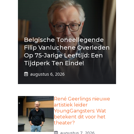
Belgische Toneellegende
Filip Vanluchene Overleden
Op 75-Jarige Leeftijd: Een
Tijdperk Ten Einde!
augustus 6, 2026
René Geerlings nieuwe
artistiek leider
YoungGangsters: Wat
betekent dit voor het
theater?
augustus 7, 2026