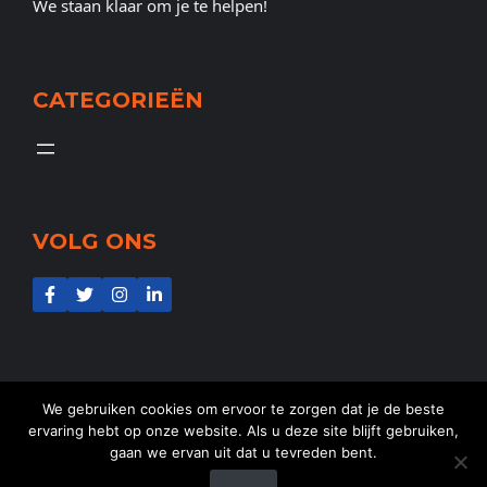
We staan klaar om je te helpen!
CATEGORIEËN
VOLG ONS
We gebruiken cookies om ervoor te zorgen dat je de beste
ervaring hebt op onze website. Als u deze site blijft gebruiken,
gaan we ervan uit dat u tevreden bent.
@2025
NL-Aid
- Alle rechten voorbehouden