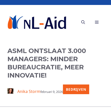
Ga
naar
de
Menu
inhoud
ASML ONTSLAAT 3.000
MANAGERS: MINDER
BUREAUCRATIE, MEER
INNOVATIE!
BEDRIJVEN
Anika Storm
februari 9, 2026