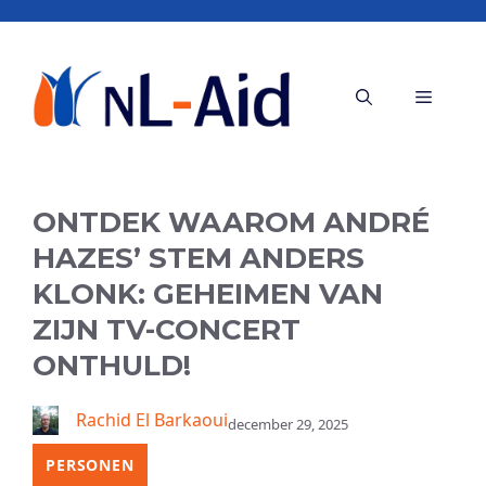
Ga
naar
de
Menu
inhoud
ONTDEK WAAROM ANDRÉ
HAZES’ STEM ANDERS
KLONK: GEHEIMEN VAN
ZIJN TV-CONCERT
ONTHULD!
Rachid El Barkaoui
december 29, 2025
PERSONEN