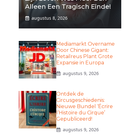
Alleen Een Tragisch Einde!
augustus 8, 2026
Mediamarkt Overname
Door Chinese Gigant:
Retailreus Plant Grote
Expansie in Europa
augustus 9, 2026
Ontdek de
Circusgeschiedenis:
Nieuwe Bundel ‘Écrire
l’Histoire du Cirque’
Gepubliceerd!
augustus 9, 2026