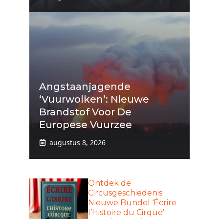
Angstaanjagende
‘vuurwolken’: Nieuwe
Brandstof Voor De
Europese Vuurzee
augustus 8, 2026
Ontdek de
Circusgeschiedenis:
Nieuwe Bundel ‘Écrire
l’Histoire du Cirque’