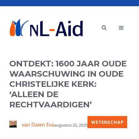
Ga
naar
de
Menu
inhoud
ONTDEKT: 1600 JAAR OUDE
WAARSCHUWING IN OUDE
CHRISTELIJKE KERK:
‘ALLEEN DE
RECHTVAARDIGEN’
WETENSCHAP
van Dalen Eva
augustus 22, 2025