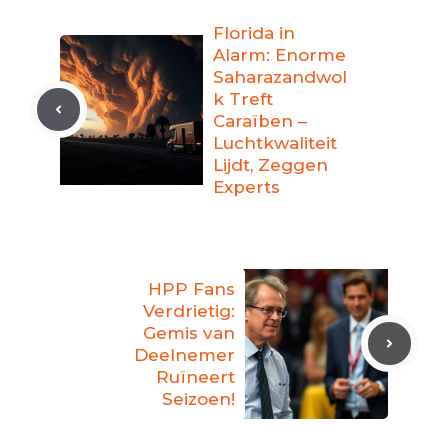
Florida in
Alarm: Enorme
Saharazandwol
k Treft
Caraïben –
Luchtkwaliteit
Lijdt, Zeggen
Experts
HPP Fans
Verdrietig:
Gemis van
Deelnemer
Ruïneert
Seizoen!