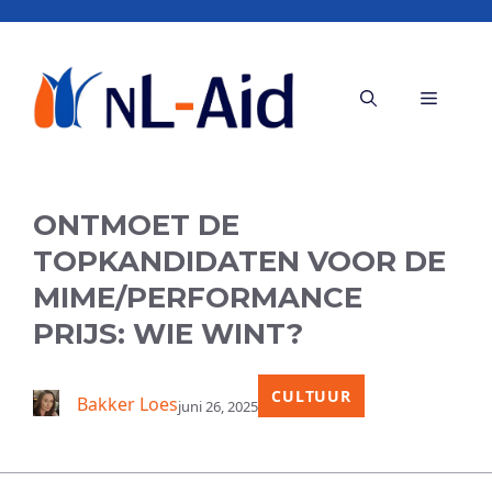
Ga
naar
de
Menu
inhoud
ONTMOET DE
TOPKANDIDATEN VOOR DE
MIME/PERFORMANCE
PRIJS: WIE WINT?
CULTUUR
Bakker Loes
juni 26, 2025