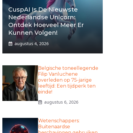
CuspAI Is De Nieuwste
Nederlandse Unicorn:
Ontdek Hoeveel Meer Er
Kunnen Volgen!
augustus 4, 2026
Belgische toneellegende
Filip Vanluchene
overleden op 75-jarige
leeftijd: Een tijdperk ten
einde!
augustus 6, 2026
Wetenschappers:
Buitenaardse
beschavingen gebruiken