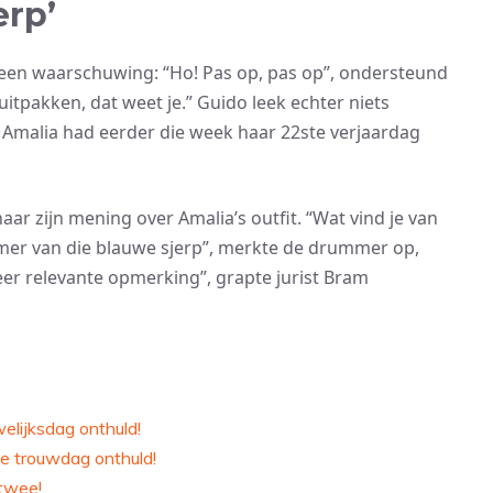
erp’
een waarschuwing: “Ho! Pas op, pas op”, ondersteund
itpakken, dat weet je.” Guido leek echter niets
 Amalia had eerder die week haar 22ste verjaardag
aar zijn mening over Amalia’s outfit. “Wat vind je van
mmer van die blauwe sjerp”, merkte de drummer op,
zeer relevante opmerking”, grapte jurist Bram
lijksdag onthuld!
ke trouwdag onthuld!
 twee!