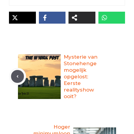
Mysterie van
Stonehenge
mogelijk
opgelost:
Eerste
realityshow
ooit?
Hoger
minimumloon