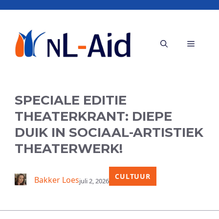
Ga
naar
de
Menu
inhoud
SPECIALE EDITIE
THEATERKRANT: DIEPE
DUIK IN SOCIAAL-ARTISTIEK
THEATERWERK!
CULTUUR
Bakker Loes
juli 2, 2026