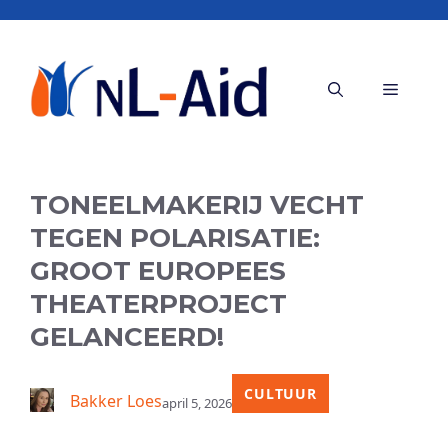
Ga
naar
de
Menu
inhoud
TONEELMAKERIJ VECHT
TEGEN POLARISATIE:
GROOT EUROPEES
THEATERPROJECT
GELANCEERD!
CULTUUR
Bakker Loes
april 5, 2026