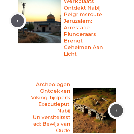
Werkplaats
Ontdekt Nabij
Pelgrimsroute
Jeruzalem:
Arrestatie
Plunderaars
Brengt
Geheimen Aan
Licht
Archeologen
Ontdekken
Viking-tijdperk
‘Executieput’
Nabij
Universiteitsst
ad: Bewijs van
Oude