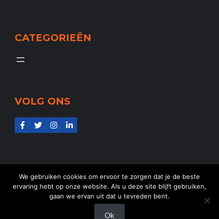
CATEGORIEËN
VOLG ONS
We gebruiken cookies om ervoor te zorgen dat je de beste
ervaring hebt op onze website. Als u deze site blijft gebruiken,
gaan we ervan uit dat u tevreden bent.
@2025
NL-Aid
- Alle rechten voorbehouden
Ok