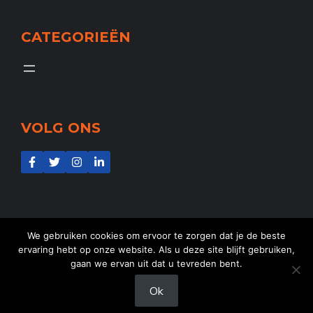
CATEGORIEËN
VOLG ONS
We gebruiken cookies om ervoor te zorgen dat je de beste
ervaring hebt op onze website. Als u deze site blijft gebruiken,
gaan we ervan uit dat u tevreden bent.
@2025
NL-Aid
- Alle rechten voorbehouden
Ok