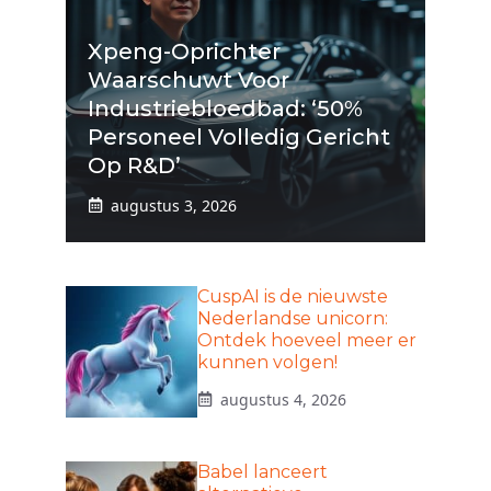
Xpeng-Oprichter
Waarschuwt Voor
Industriebloedbad: ‘50%
Personeel Volledig Gericht
Op R&D’
augustus 3, 2026
CuspAI is de nieuwste
Nederlandse unicorn:
Ontdek hoeveel meer er
kunnen volgen!
augustus 4, 2026
Babel lanceert