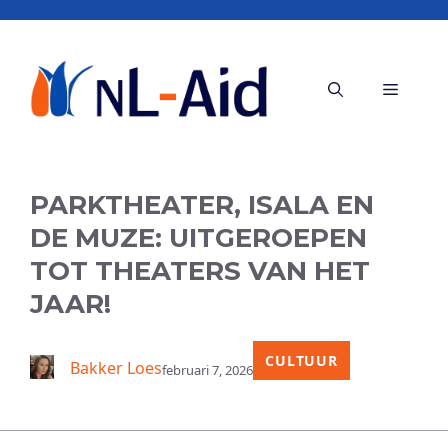
Ga
naar
de
Menu
inhoud
PARKTHEATER, ISALA EN
DE MUZE: UITGEROEPEN
TOT THEATERS VAN HET
JAAR!
CULTUUR
Bakker Loes
februari 7, 2026