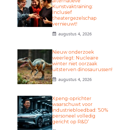
alternatieve
Kunstvaktraining:
Inclusief
theatergezelschap
vernieuwt!
augustus 4, 2026
Nieuw onderzoek
weerlegt: Nucleaire
winter niet oorzaak
uitsterven dinosaurussen!
augustus 4, 2026
Xpeng-oprichter
waarschuwt voor
industriebloedbad: ‘50%
personeel volledig
gericht op R&D’