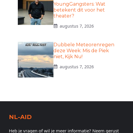
YoungGangsters: Wat
betekent dit voor het
theater?
augustus 7, 2026
Dubbele Meteorenregen
deze Week: Mis de Piek
niet, Kijk Nu!
augustus 7, 2026
NL-AID
Heb je vragen of wil je meer informatie? Neem gerust