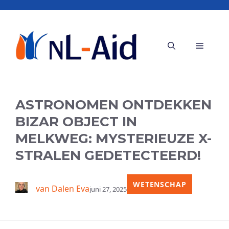
Ga
naar
de
Menu
inhoud
ASTRONOMEN ONTDEKKEN
BIZAR OBJECT IN
MELKWEG: MYSTERIEUZE X-
STRALEN GEDETECTEERD!
WETENSCHAP
van Dalen Eva
juni 27, 2025