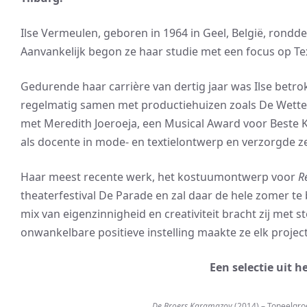
Ilse Vermeulen, geboren in 1964 in Geel, België, rondd
Aanvankelijk begon ze haar studie met een focus op Tex
Gedurende haar carrière van dertig jaar was Ilse betr
regelmatig samen met productiehuizen zoals De Wette
met Meredith Joeroeja, een Musical Award voor Beste
als docente in mode- en textielontwerp en verzorgde 
Haar meest recente werk, het kostuumontwerp voor
R
theaterfestival De Parade en zal daar de hele zomer t
mix van eigenzinnigheid en creativiteit bracht zij met st
onwankelbare positieve instelling maakte ze elk proje
Een selectie uit h
De Broers Karamazov
(2014) – Toneelgroe