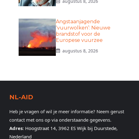
augustus 8, 2026
Angstaanjagende
‘vuurwolken’: Nieuwe
brandstof voor de
Europese vuurzee
augustus 8, 2026
NL-AID
Heb je vragen of wil je meer informatie? Neem gerust
contact met ons op via onderstaande gegevens.
Adres
:
Hoogstraat 14, 3962 ES Wijk bij Duurstede,
Nederland