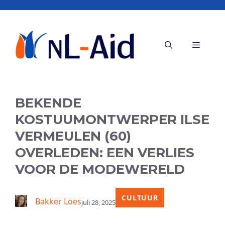
Ga
naar
de
Menu
inhoud
BEKENDE
KOSTUUMONTWERPER ILSE
VERMEULEN (60)
OVERLEDEN: EEN VERLIES
VOOR DE MODEWERELD
CULTUUR
Bakker Loes
juli 28, 2025