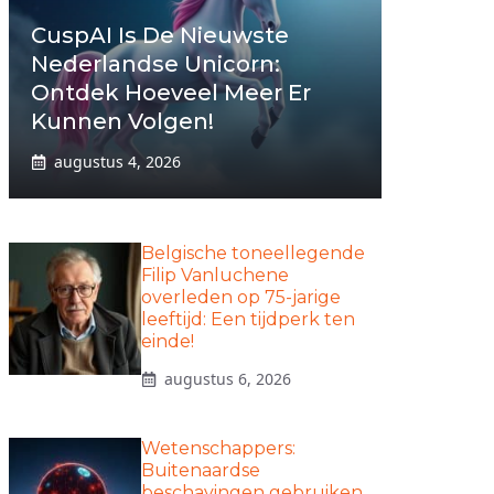
CuspAI Is De Nieuwste
Nederlandse Unicorn:
Ontdek Hoeveel Meer Er
Kunnen Volgen!
augustus 4, 2026
Belgische toneellegende
Filip Vanluchene
overleden op 75-jarige
leeftijd: Een tijdperk ten
einde!
augustus 6, 2026
Wetenschappers:
Buitenaardse
beschavingen gebruiken