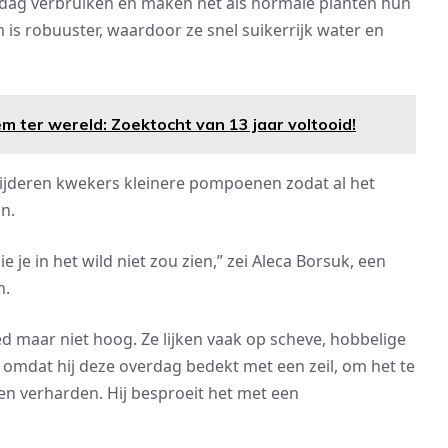
ag verbruiken en maken net als normale planten hun
 is robuuster, waardoor ze snel suikerrijk water en
m ter wereld: Zoektocht van 13 jaar voltooid!
rwijderen kwekers kleinere pompoenen zodat al het
n.
je in het wild niet zou zien,” zei Aleca Borsuk, een
n.
maar niet hoog. Ze lijken vaak op scheve, hobbelige
 omdat hij deze overdag bedekt met een zeil, om het te
 en verharden. Hij besproeit het met een