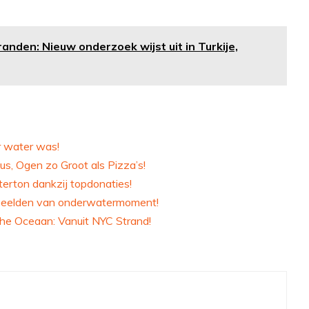
anden: Nieuw onderzoek wijst uit in Turkije,
er water was!
us, Ogen zo Groot als Pizza’s!
erton dankzij topdonaties!
 beelden van onderwatermoment!
sche Oceaan: Vanuit NYC Strand!