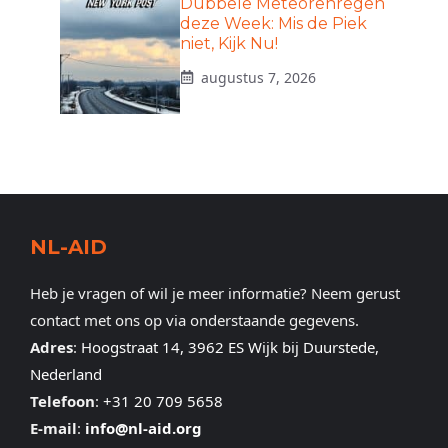
Dubbele Meteorenregen
deze Week: Mis de Piek
niet, Kijk Nu!
augustus 7, 2026
NL-AID
Heb je vragen of wil je meer informatie? Neem gerust
contact met ons op via onderstaande gegevens.
Adres
:
Hoogstraat 14, 3962 ES Wijk bij Duurstede,
Nederland
Telefoon
:
+31 20 709 5658
E-mail
:
info@nl-aid.org