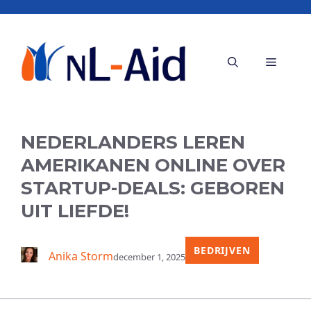
Ga
naar
de
Menu
inhoud
NEDERLANDERS LEREN
AMERIKANEN ONLINE OVER
STARTUP-DEALS: GEBOREN
UIT LIEFDE!
BEDRIJVEN
Anika Storm
december 1, 2025