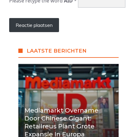
Please retype the word
AID
*
LAATSTE BERICHTEN
Mediamarkt Overname
Door Chinese Gigant:
Retailreus Plant Grote
Expansie In Europa