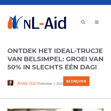
Ga
naar
de
Menu
inhoud
ONTDEK HET IDEAL-TRUCJE
VAN BELSIMPEL: GROEI VAN
50% IN SLECHTS ÉÉN DAG!
BEDRIJVEN
Anika Storm
oktober 1, 2025