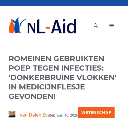
Ga
naar
de
Menu
inhoud
ROMEINEN GEBRUIKTEN
POEP TEGEN INFECTIES:
‘DONKERBRUINE VLOKKEN’
IN MEDICIJNFLESJE
GEVONDEN!
WETENSCHAP
van Dalen Eva
februari 16, 2026