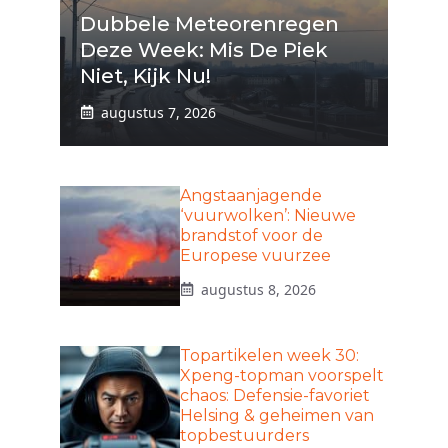
Dubbele Meteorenregen
Deze Week: Mis De Piek
Niet, Kijk Nu!
augustus 7, 2026
Angstaanjagende
‘vuurwolken’: Nieuwe
brandstof voor de
Europese vuurzee
augustus 8, 2026
Topartikelen week 30:
Xpeng-topman voorspelt
chaos: Defensie-favoriet
Helsing & geheimen van
topbestuurders