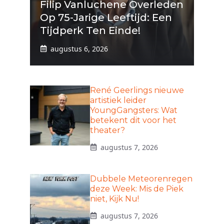
Filip Vanluchene Overleden
Op 75-Jarige Leeftijd: Een
Tijdperk Ten Einde!
augustus 6, 2026
René Geerlings nieuwe
artistiek leider
YoungGangsters: Wat
betekent dit voor het
theater?
augustus 7, 2026
Dubbele Meteorenregen
deze Week: Mis de Piek
niet, Kijk Nu!
augustus 7, 2026