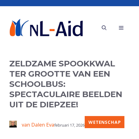
Ga
naar
de
Menu
inhoud
ZELDZAME SPOOKKWAL
TER GROOTTE VAN EEN
SCHOOLBUS:
SPECTACULAIRE BEELDEN
UIT DE DIEPZEE!
WETENSCHAP
van Dalen Eva
februari 17, 2026