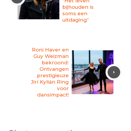
“Het leven
bijhouden is
soms een
uitdaging”
Roni Haver en
Guy Weizman
bekroond:
Ontvangen
prestigieuze
Jirí Kylián Ring
voor
dansimpact!