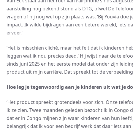
Van Eck staat aan het roer van Fairphone sinds augustus
aanstelling nog bekend stond als DTG, ofwel De Telefoong
vragen of hij nog wel op zijn plaats was. ‘Bij Youvia do
impact. Ik wilde bijdragen aan een betere wereld, iets da
ervoer.’
‘Het is misschien cliché, maar het feit dat ik kinderen he
leggen wat ik nou precies deed.’ Hij wijst naar de telefo
sinds juni 2025 en het eerste model dat onder zijn leiding
product uit mijn carrière. Dat spreekt tot de verbeelding
Hoe leg je tegenwoordig aan je kinderen uit wat je do
‘Het product spreekt grotendeels voor zich. Onze telefoon
ik ze zien. Twee maanden geleden bezocht ik in Congo d
dat er in Congo mijnen zijn waar kinderen van hun leefti
belangrijk dat ik voor een bedrijf werk dat daar iets aan