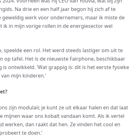
 2024. Voorheen was hij CEO van Youvia, wat bij zijn
ids. Na drie en een half jaar begon hij zich af te
e je geweldig werk voor ondernemers, maar ik miste de
t ik in mijn vorige rollen in de energiesector wel
b, speelde een rol. Het werd steeds lastiger om uit te
on op tafel. Het is de nieuwste Fairphone, beschikbaar
 is ontwikkeld. ‘Wat grappig is: dit is het eerste fysieke
 van mijn kinderen.’
et?
s zijn modulair, je kunt ze uit elkaar halen en dat laat
e mijnen waar ons kobalt vandaan komt. Als ik vertel
jd werken, dan raakt dat hen. Ze vinden het cool en
 probeert te doen.’