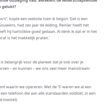
elfde uitdaging had. Betekent de leiderschapswissel
s gelukt?
o’s”, kopte een website toen ik begon. Dat is een
Gouwens, had zes jaar de leiding. Reinier heeft het
 hij hartstikke goed gedaan. Al denk ik dat er in het
f is het makkelijk praten.’
is belangrijk voor de planeet dat je ook over je
urven – en kunnen – we ons veel meer mainstream
nt waarin we opereren. Met de ‘5’ waren we al een
een telefoon die aan alle standaarden voldoet, in een
-toestel).