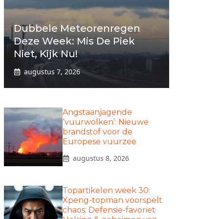
Dubbele Meteorenregen
Deze Week: Mis De Piek
Niet, Kijk Nu!
augustus 7, 2026
Angstaanjagende
‘vuurwolken’: Nieuwe
brandstof voor de
Europese vuurzee
augustus 8, 2026
Topartikelen week 30:
Xpeng-topman voorspelt
chaos: Defensie-favoriet