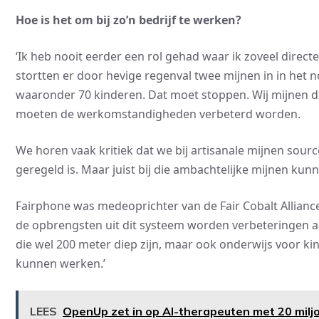
Hoe is het om bij zo’n bedrijf te werken?
‘Ik heb nooit eerder een rol gehad waar ik zoveel direct
stortten er door hevige regenval twee mijnen in in het 
waaronder 70 kinderen. Dat moet stoppen. Wij mijnen daar
moeten de werkomstandigheden verbeterd worden.
We horen vaak kritiek dat we bij artisanale mijnen source
geregeld is. Maar juist bij die ambachtelijke mijnen kun
Fairphone was medeoprichter van de Fair Cobalt Alliance
de opbrengsten uit dit systeem worden verbeteringen 
die wel 200 meter diep zijn, maar ook onderwijs voor k
kunnen werken.’
LEES
OpenUp zet in op AI-therapeuten met 20 milj