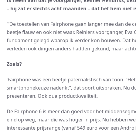
Ik neem aan dat je voorganger, Reinier Hendriks, dez
– hij zat er slechts acht maanden – dat het hem niet i
‘“De toestellen van Fairphone gaan langer mee dan de ce
beetje flauw en ook niet waar. Reiniers voorganger, Eva 
fundament gelegd waarop ik verder kon bouwen. Dat heeft
verleden ook dingen anders hadden gekund, maar achtera
Zoals?
‘Fairphone was een beetje paternalistisch van toon. “Het 
smartphonekeuze nadenkt”, dat soort uitspraken. Nu d
presenteren. Ook qua productkwaliteit.
De Fairphone 6 is meer dan goed voor het middensegme
eind op weg, maar die was hoger in prijs. Nu hebben we 
interessante prijsrange (vanaf 549 euro voor een Android