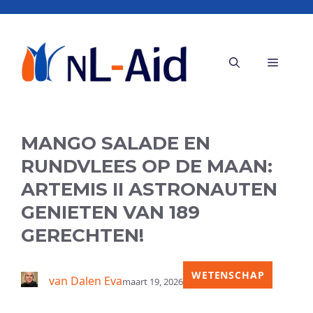
Ga
naar
de
Menu
inhoud
MANGO SALADE EN
RUNDVLEES OP DE MAAN:
ARTEMIS II ASTRONAUTEN
GENIETEN VAN 189
GERECHTEN!
WETENSCHAP
van Dalen Eva
maart 19, 2026