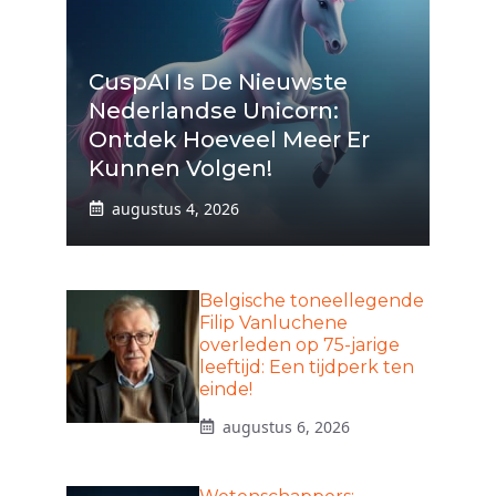
CuspAI Is De Nieuwste
Nederlandse Unicorn:
Ontdek Hoeveel Meer Er
Kunnen Volgen!
augustus 4, 2026
Belgische toneellegende
Filip Vanluchene
overleden op 75-jarige
leeftijd: Een tijdperk ten
einde!
augustus 6, 2026