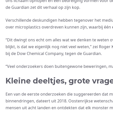
ons lichaam ophopen en een bedreiging vormen voor de 
de Guardian zet dit verhaal op zijn kop.
Verschillende deskundigen hebben tegenover het med
over microplastics overdreven kunnen zijn, waarbij één 
“Dit dwingt ons echt om alles wat we denken te weten o
blijkt, is dat we eigenlijk nog niet veel weten,” zei R
bij de Dow Chemical Company, tegen de Guardian.
“Veel onderzoekers doen buitengewone beweringen, maar
Kleine deeltjes, grote vrag
Een van de eerste onderzoeken die suggereerden dat mi
binnendringen, dateert uit 2018. Oostenrijkse wetens
mensen uit acht landen en ontdekten dat elk monster mi