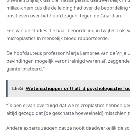
onwaarschijnlijk dat die massa plastic daadwerkelijk in
milieu-chemicus die de leiding had over de beoordeling 
positieven over het hoofd zagen, tegen de Guardian.
Een van de studies die haar beoordeling in twijfel trok
microplastics in menselijk bloed rapporteerde.
De hoofdauteur, professor Marja Lamoree van de Vrije 
bevindingen mogelijk verontreinigd waren af, zeggende 
geïnterpreteerd.”
LEES
Wetenschapper onthult: 3 psychologische fa
“Ik ben ervan overtuigd dat we microplastics hebben ge
altijd gezegd dat [de geschatte hoeveelheid] misschien 
Andere experts zeggen dat ze nooit daadwerkelijk de s