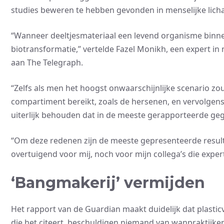
studies beweren te hebben gevonden in menselijke lic
“Wanneer deeltjesmateriaal een levend organisme binne
biotransformatie,” vertelde Fazel Monikh, een expert in 
aan The Telegraph.
“Zelfs als men het hoogst onwaarschijnlijke scenario z
compartiment bereikt, zoals de hersenen, en vervolgens
uiterlijk behouden dat in de meeste gerapporteerde gege
“Om deze redenen zijn de meeste gepresenteerde result
overtuigend voor mij, noch voor mijn collega’s die expert
‘Bangmakerij’ vermijden
Het rapport van de Guardian maakt duidelijk dat plasticv
die het citeert, beschuldigen niemand van wanpraktijke