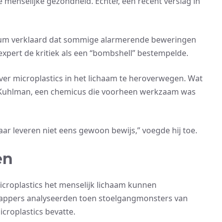
menselijke gezondheid. Echter, een recent verslag in
ium verklaard dat sommige alarmerende beweringen
expert de kritiek als een “bombshell” bestempelde.
ver microplastics in het lichaam te heroverwegen. Wat
oger Kuhlman, een chemicus die voorheen werkzaam was
 leveren niet eens gewoon bewijs,” voegde hij toe.
en
croplastics het menselijk lichaam kunnen
chappers analyseerden toen stoelgangmonsters van
croplastics bevatte.