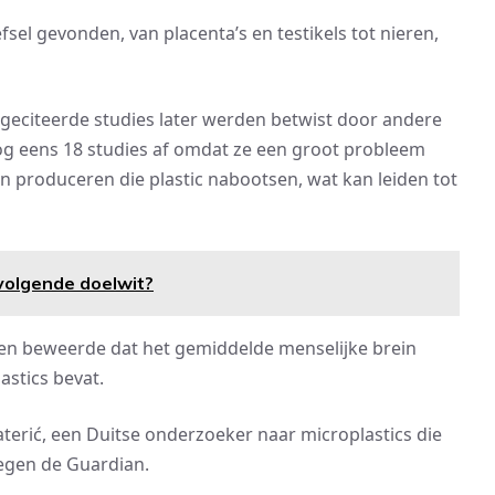
efsel gevonden, van placenta’s en testikels tot nieren,
geciteerde studies later werden betwist door andere
g eens 18 studies af omdat ze een groot probleem
en produceren die plastic nabootsen, wat kan leiden tot
volgende doelwit?
k en beweerde dat het gemiddelde menselijke brein
astics bevat.
Materić, een Duitse onderzoeker naar microplastics die
tegen de Guardian.