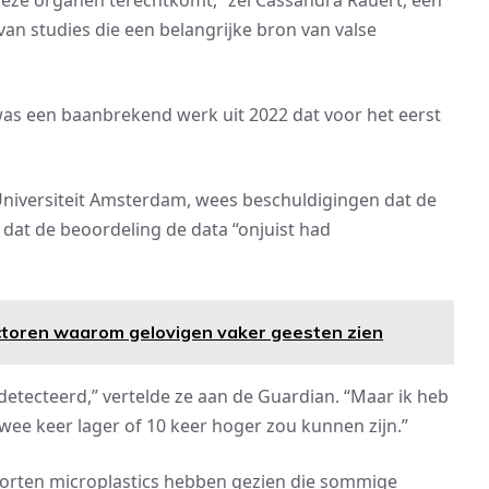
 deze organen terechtkomt,” zei Cassandra Rauert, een
van studies die een belangrijke bron van valse
, was een baanbrekend werk uit 2022 dat voor het eerst
Universiteit Amsterdam, wees beschuldigingen dat de
dat de beoordeling de data “onjuist had
ctoren waarom gelovigen vaker geesten zien
detecteerd,” vertelde ze aan de Guardian. “Maar ik heb
twee keer lager of 10 keer hoger zou kunnen zijn.”
oorten microplastics hebben gezien die sommige