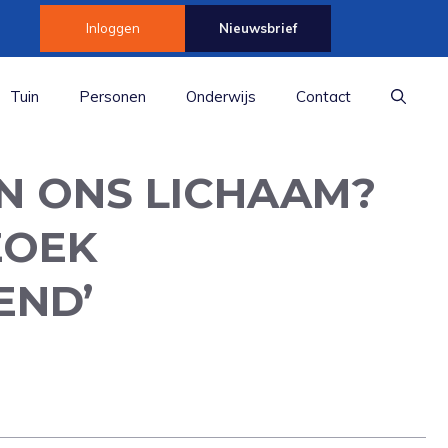
Inloggen
Nieuwsbrief
Tuin
Personen
Onderwijs
Contact
IN ONS LICHAAM?
ZOEK
END’