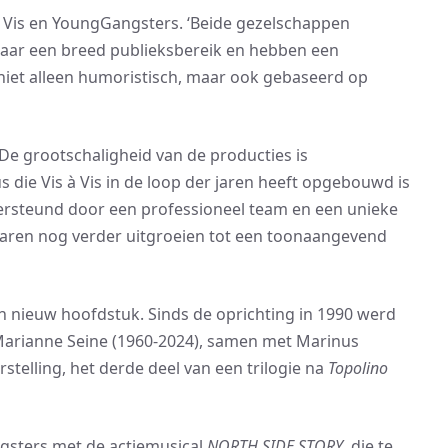
à Vis en YoungGangsters. ‘Beide gezelschappen
 naar een breed publieksbereik en hebben een
n niet alleen humoristisch, maar ook gebaseerd op
‘De grootschaligheid van de producties is
 die Vis à Vis in de loop der jaren heeft opgebouwd is
rsteund door een professioneel team en een unieke
 jaren nog verder uitgroeien tot een toonaangevend
en nieuw hoofdstuk. Sinds de oprichting in 1990 werd
 Marianne Seine (1960-2024), samen met Marinus
stelling, het derde deel van een trilogie na
Topolino
gsters met de actiemusical
NORTH SIDE STORY
, die te