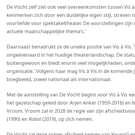
De Vocht zelf ziet ook veel overeenkomsten tussen Vis 
kenmerken zich door een duidelijke eigen stijl, streven
voorliefde voor spektakeltheater. De voorstellingen zij
actuele maatschappelijke thema’s.’
Daarnaast benadrukt ze de unieke positie van Vis à Vis. 
ongeëvenaard in het huidige theaterlandschap. De status
buitengewoon en biedt enorm veel mogelijkheden, onde
organisatie.’ Volgens haar mag Vis à Vis in de komende
boegbeeld, zowel nationaal als internationaal.
Met de aanstelling van De Vocht begint voor Vis à Vis e
het gezelschap geleid door Arjen Anker (1959-2016) en
Vroom. Vroom zal in 2028 de regie van zijn afscheidsvoor
(1990) en
Robot
(2019), op zich nemen.
De Vocht zal deze zomer afscheid nemen van YoungGan