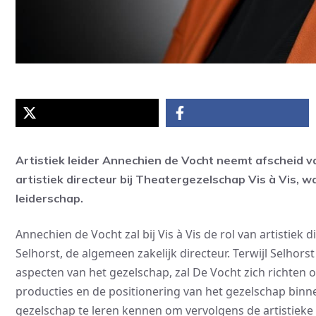
Artistiek leider Annechien de Vocht neemt afscheid 
artistiek directeur bij Theatergezelschap Vis à Vis, w
leiderschap.
Annechien de Vocht zal bij Vis à Vis de rol van artist
Selhorst, de algemeen zakelijk directeur. Terwijl Selhors
aspecten van het gezelschap, zal De Vocht zich richten o
producties en de positionering van het gezelschap binne
gezelschap te leren kennen om vervolgens de artistiek