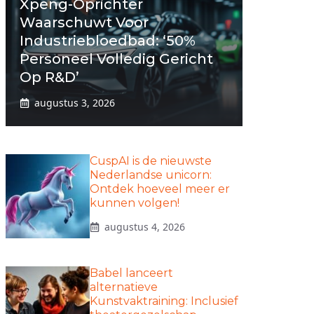
Xpeng-Oprichter
Waarschuwt Voor
Industriebloedbad: ‘50%
Personeel Volledig Gericht
Op R&D’
augustus 3, 2026
CuspAI is de nieuwste
Nederlandse unicorn:
Ontdek hoeveel meer er
kunnen volgen!
augustus 4, 2026
Babel lanceert
alternatieve
Kunstvaktraining: Inclusief