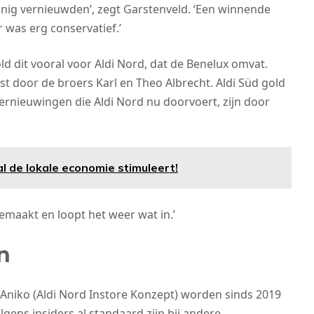
inig vernieuwden’, zegt Garstenveld. ‘Een winnende
 was erg conservatief.’
ld dit vooral voor Aldi Nord, dat de Benelux omvat.
tst door de broers Karl en Theo Albrecht. Aldi Süd gold
ernieuwingen die Aldi Nord nu doorvoert, zijn door
l de lokale economie stimuleert!
emaakt en loopt het weer wat in.’
n
 Aniko (Aldi Nord Instore Konzept) worden sinds 2019
lgens insiders al standaard zijn bij andere