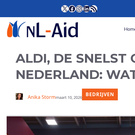
Ga
X
Facebook
Instagram
LinkedIn
RSS Feed
naar
de
inhoud
Hom
ALDI, DE SNELST
NEDERLAND: WAT
BEDRIJVEN
Anika Storm
maart 10, 2026