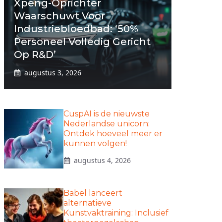
Xpeng-Oprichter
Waarschuwt Voor
Industriebloedbad: ‘50%
Personeel Volledig Gericht
Op R&D’
augustus 3, 2026
CuspAI is de nieuwste
Nederlandse unicorn:
Ontdek hoeveel meer er
kunnen volgen!
augustus 4, 2026
Babel lanceert
alternatieve
Kunstvaktraining: Inclusief