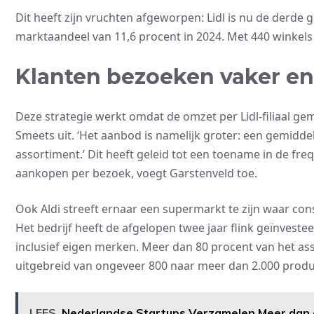
Dit heeft zijn vruchten afgeworpen: Lidl is nu de derde
marktaandeel van 11,6 procent in 2024. Met 440 winkels 
Klanten bezoeken vaker e
Deze strategie werkt omdat de omzet per Lidl-filiaal gemi
Smeets uit. ‘Het aanbod is namelijk groter: een gemidd
assortiment.’ Dit heeft geleid tot een toename in de fr
aankopen per bezoek, voegt Garstenveld toe.
Ook Aldi streeft ernaar een supermarkt te zijn waar c
Het bedrijf heeft de afgelopen twee jaar flink geïnveste
inclusief eigen merken. Meer dan 80 procent van het as
uitgebreid van ongeveer 800 naar meer dan 2.000 produ
LEES
Nederlandse Startups Verzamelen Meer dan e