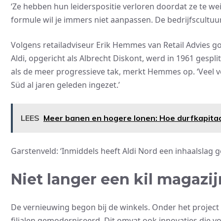
‘Ze hebben hun leiderspositie verloren doordat ze te we
formule wil je immers niet aanpassen. De bedrijfscultuur
Volgens retailadviseur Erik Hemmes van Retail Advies go
Aldi, opgericht als Albrecht Diskont, werd in 1961 gespli
als de meer progressieve tak, merkt Hemmes op. ‘Veel v
Süd al jaren geleden ingezet.’
LEES
Meer banen en hogere lonen: Hoe durfkapitaa
Garstenveld: ‘Inmiddels heeft Aldi Nord een inhaalslag g
Niet langer een kil magazij
De vernieuwing begon bij de winkels. Onder het project
filialen gemoderniseerd. Dit omvat ook innovaties die vo