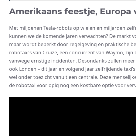
Amerikaans feestje, Europa v
Met miljoenen Tesla-robots op wielen en miljarden zelfr
kunnen we de komende jaren verwachten? De markt vo
maar wordt beperkt door regelgeving en praktische b
robotaxi’s van Cruize, een concurrent van Waymo, zijn be
vanwege ernstige incidenten. Desondanks zullen meer
ook Londen – dit jaar en volgend jaar zelfrijdende taxi
wel onder toezicht vanuit een centrale. Deze menselijk
de robotaxi voorlopig nog een kostbare optie voor verv