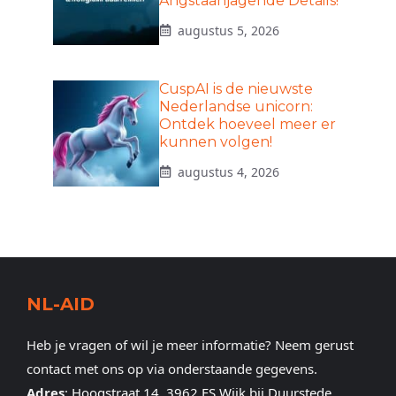
Angstaanjagende Details!
augustus 5, 2026
CuspAI is de nieuwste
Nederlandse unicorn:
Ontdek hoeveel meer er
kunnen volgen!
augustus 4, 2026
NL-AID
Heb je vragen of wil je meer informatie? Neem gerust
contact met ons op via onderstaande gegevens.
Adres
:
Hoogstraat 14, 3962 ES Wijk bij Duurstede,