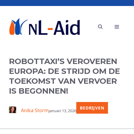
Ga
naar
de
Menu
inhoud
ROBOTTAXI’S VEROVEREN
EUROPA: DE STRIJD OM DE
TOEKOMST VAN VERVOER
IS BEGONNEN!
BEDRIJVEN
Anika Storm
januari 13, 2026